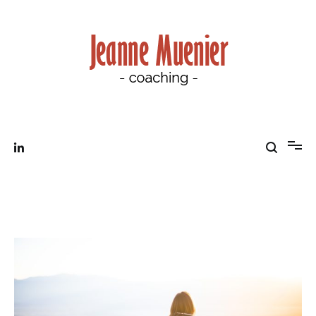
Aller
au
contenu
Coaching et Hypnothérapeute
Jeanne Muenier Coaching