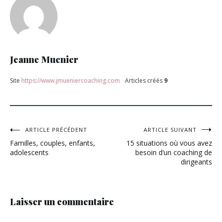
NON
CLASSÉ
Jeanne Muenier
Site
https://www.jmueniercoaching.com
Articles créés
9
Navigation
ARTICLE PRÉCÉDENT
ARTICLE SUIVANT
Familles, couples, enfants,
15 situations où vous avez
de
adolescents
besoin d’un coaching de
dirigeants
l’article
Laisser un commentaire