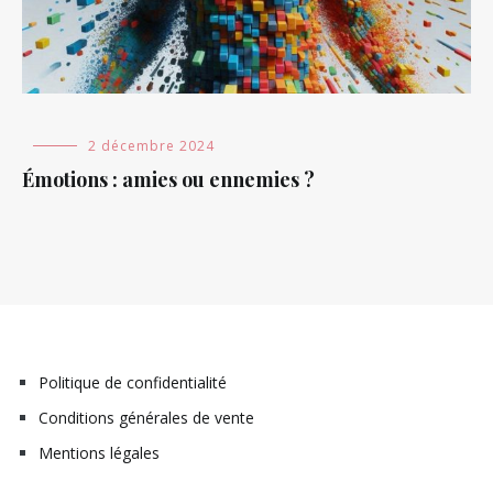
Blog
,
2 décembre 2024
Non
Émotions : amies ou ennemies ?
classé
Politique de confidentialité
Conditions générales de vente
Mentions légales