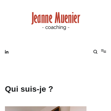
Aller
au
contenu
Coaching et Hypnothérapeute
Jeanne Muenier Coaching
Qui suis-je ?